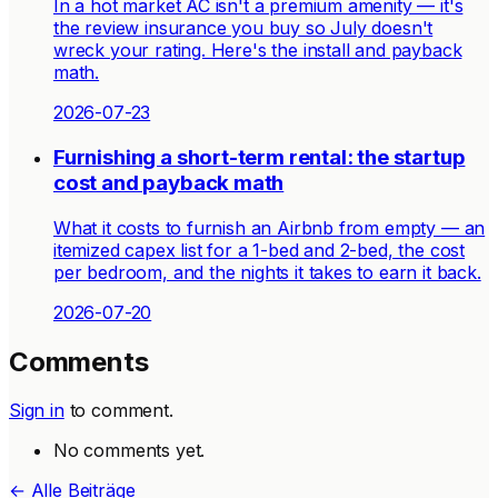
In a hot market AC isn't a premium amenity — it's
the review insurance you buy so July doesn't
wreck your rating. Here's the install and payback
math.
2026-07-23
Furnishing a short-term rental: the startup
cost and payback math
What it costs to furnish an Airbnb from empty — an
itemized capex list for a 1-bed and 2-bed, the cost
per bedroom, and the nights it takes to earn it back.
2026-07-20
Comments
Sign in
to comment.
No comments yet.
← Alle Beiträge