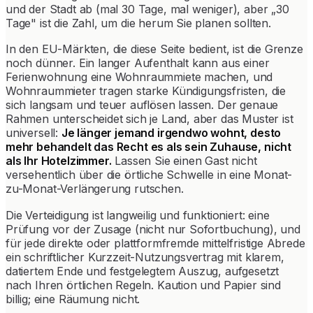
und der Stadt ab (mal 30 Tage, mal weniger), aber „30
Tage" ist die Zahl, um die herum Sie planen sollten.
In den EU-Märkten, die diese Seite bedient, ist die Grenze
noch dünner. Ein langer Aufenthalt kann aus einer
Ferienwohnung eine Wohnraummiete machen, und
Wohnraummieter tragen starke Kündigungsfristen, die
sich langsam und teuer auflösen lassen. Der genaue
Rahmen unterscheidet sich je Land, aber das Muster ist
universell:
Je länger jemand irgendwo wohnt, desto
mehr behandelt das Recht es als sein Zuhause, nicht
als Ihr Hotelzimmer.
Lassen Sie einen Gast nicht
versehentlich über die örtliche Schwelle in eine Monat-
zu-Monat-Verlängerung rutschen.
Die Verteidigung ist langweilig und funktioniert: eine
Prüfung vor der Zusage (nicht nur Sofortbuchung), und
für jede direkte oder plattformfremde mittelfristige Abrede
ein schriftlicher Kurzzeit-Nutzungsvertrag mit klarem,
datiertem Ende und festgelegtem Auszug, aufgesetzt
nach Ihren örtlichen Regeln. Kaution und Papier sind
billig; eine Räumung nicht.