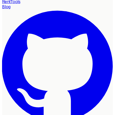
RentTools
Blog