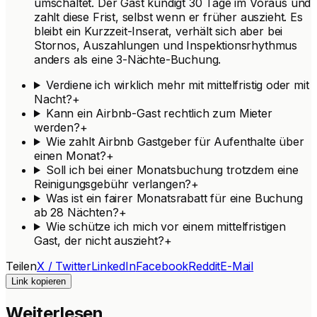
umschaltet. Der Gast kündigt 30 Tage im Voraus und
zahlt diese Frist, selbst wenn er früher auszieht. Es
bleibt ein Kurzzeit-Inserat, verhält sich aber bei
Stornos, Auszahlungen und Inspektionsrhythmus
anders als eine 3-Nächte-Buchung.
Verdiene ich wirklich mehr mit mittelfristig oder mit
Nacht?
+
Kann ein Airbnb-Gast rechtlich zum Mieter
werden?
+
Wie zahlt Airbnb Gastgeber für Aufenthalte über
einen Monat?
+
Soll ich bei einer Monatsbuchung trotzdem eine
Reinigungsgebühr verlangen?
+
Was ist ein fairer Monatsrabatt für eine Buchung
ab 28 Nächten?
+
Wie schütze ich mich vor einem mittelfristigen
Gast, der nicht auszieht?
+
Teilen
X / Twitter
LinkedIn
Facebook
Reddit
E-Mail
Link kopieren
Weiterlesen