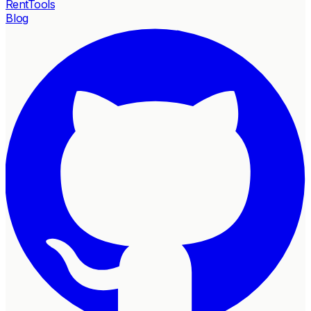
RentTools
Blog