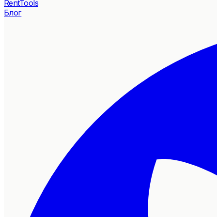
RentTools
Блог