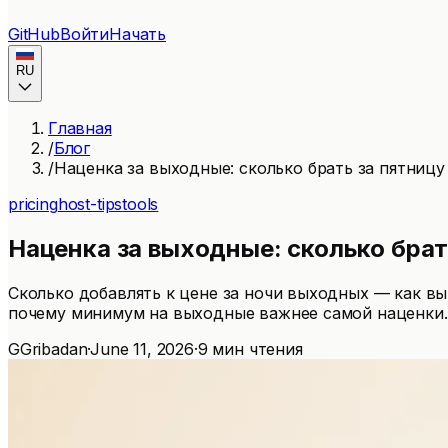
GitHub
Войти
Начать
RU
Главная
/
Блог
/
Наценка за выходные: сколько брать за пятницу
pricing
host-tips
tools
Наценка за выходные: сколько брат
Сколько добавлять к цене за ночи выходных — как вы
почему минимум на выходные важнее самой наценки.
G
Gribadan
·
June 11, 2026
·
9 мин чтения