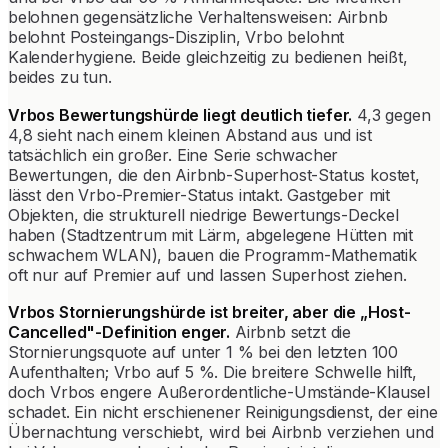
belohnen gegensätzliche Verhaltensweisen: Airbnb
belohnt Posteingangs-Disziplin, Vrbo belohnt
Kalenderhygiene. Beide gleichzeitig zu bedienen heißt,
beides zu tun.
Vrbos Bewertungshürde liegt deutlich tiefer.
4,3 gegen
4,8 sieht nach einem kleinen Abstand aus und ist
tatsächlich ein großer. Eine Serie schwacher
Bewertungen, die den Airbnb-Superhost-Status kostet,
lässt den Vrbo-Premier-Status intakt. Gastgeber mit
Objekten, die strukturell niedrige Bewertungs-Deckel
haben (Stadtzentrum mit Lärm, abgelegene Hütten mit
schwachem WLAN), bauen die Programm-Mathematik
oft nur auf Premier auf und lassen Superhost ziehen.
Vrbos Stornierungshürde ist breiter, aber die „Host-
Cancelled"-Definition enger.
Airbnb setzt die
Stornierungsquote auf unter 1 % bei den letzten 100
Aufenthalten; Vrbo auf 5 %. Die breitere Schwelle hilft,
doch Vrbos engere Außerordentliche-Umstände-Klausel
schadet. Ein nicht erschienener Reinigungsdienst, der eine
Übernachtung verschiebt, wird bei Airbnb verziehen und