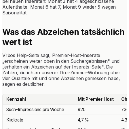
bei neuen Inseraten: Monat 3 hat 4 abgeschlossene
Aufenthalte, Monat 6 hat 7, Monat 9 wieder 5 wegen
Saisonalität.
Was das Abzeichen tatsächlich
wert ist
Vrbos Help-Seite sagt, Premier-Host-Inserate
„erscheinen weiter oben in den Suchergebnissen" und
„erhalten ein Abzeichen auf der Inserats-Seite". Die
Zahlen, die ich an unserer Drei-Zimmer-Wohnung über
vier Quartale mit und ohne Abzeichen gemessen habe,
sagen es deutlicher.
Kennzahl
Mit Premier Host
Oh
Such-Impressions pro Woche
920
730
Klickrate
4,7 %
4,3