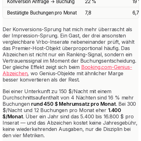
Konversion Anfrage → Buchung
22 %
19 
Bestätigte Buchungen pro Monat
7,8
6,7
Der Konversions-Sprung hat mich mehr überrascht als
der Impression-Sprung. Ein Gast, der drei ansonsten
vergleichbare Vrbo-Inserate nebeneinander prüft, wählt
das Premier-Host-Objekt überproportional häufig. Das
Abzeichen ist nicht nur ein Ranking-Signal, sondern ein
Vertrauenssignal im Moment der Buchungsentscheidung.
Der gleiche Effekt zeigt sich beim
Booking.com-Genius-
Abzeichen
, wo Genius-Objekte mit ähnlicher Marge
besser konvertieren als der Rest.
Bei einer Unterkunft zu 150 $/Nacht mit einem
Durchschnittsaufenthalt von 4 Nächten sind 16 % mehr
Buchungen
rund 450 $ Mehrumsatz pro Monat
. Bei 300
$/Nacht und 12 Buchungen pro Monat eher
1.400
$/Monat
. Über ein Jahr sind das 5.400 bis 16.800 $ pro
Inserat — und das Abzeichen kostet keine Jahresgebühr,
keine wiederkehrenden Ausgaben, nur die Disziplin bei
den vier Metriken.