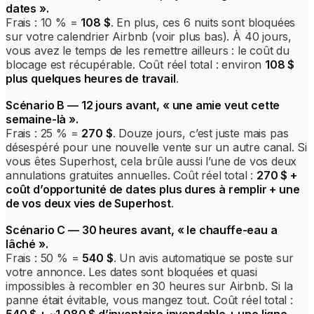
dates ».
Frais : 10 % =
108 $
. En plus, ces 6 nuits sont bloquées
sur votre calendrier Airbnb (voir plus bas). À 40 jours,
vous avez le temps de les remettre ailleurs : le coût du
blocage est récupérable. Coût réel total : environ
108 $
plus quelques heures de travail
.
Scénario B — 12 jours avant, « une amie veut cette
semaine-là ».
Frais : 25 % =
270 $
. Douze jours, c’est juste mais pas
désespéré pour une nouvelle vente sur un autre canal. Si
vous êtes Superhost, cela brûle aussi l’une de vos deux
annulations gratuites annuelles. Coût réel total :
270 $ +
coût d’opportunité de dates plus dures à remplir + une
de vos deux vies de Superhost
.
Scénario C — 30 heures avant, « le chauffe-eau a
lâché ».
Frais : 50 % =
540 $
. Un avis automatique se poste sur
votre annonce. Les dates sont bloquées et quasi
impossibles à recombler en 30 heures sur Airbnb. Si la
panne était évitable, vous mangez tout. Coût réel total :
540 $ + ~1 080 $ d’inventaire invendable + une ligne