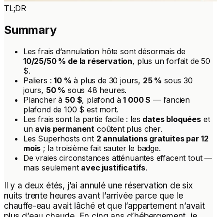
TL;DR
Summary
Les frais d’annulation hôte sont désormais de
10/25/50 % de la réservation
, plus un forfait de 50
$.
Paliers :
10 %
à plus de 30 jours,
25 %
sous 30
jours,
50 %
sous 48 heures.
Plancher à
50 $
, plafond à
1 000 $
— l’ancien
plafond de 100 $ est mort.
Les frais sont la partie facile : les
dates bloquées
et
un
avis permanent
coûtent plus cher.
Les Superhosts ont
2 annulations gratuites par 12
mois
; la troisième fait sauter le badge.
De vraies circonstances atténuantes effacent tout —
mais seulement
avec justificatifs
.
Il y a deux étés, j’ai annulé une réservation de six
nuits trente heures avant l’arrivée parce que le
chauffe-eau avait lâché et que l’appartement n’avait
plus d’eau chaude. En cinq ans d’hébergement, je