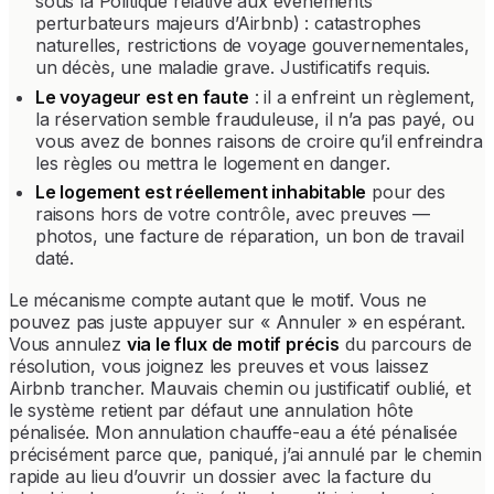
sous la Politique relative aux événements
perturbateurs majeurs d’Airbnb) : catastrophes
naturelles, restrictions de voyage gouvernementales,
un décès, une maladie grave. Justificatifs requis.
Le voyageur est en faute
: il a enfreint un règlement,
la réservation semble frauduleuse, il n’a pas payé, ou
vous avez de bonnes raisons de croire qu’il enfreindra
les règles ou mettra le logement en danger.
Le logement est réellement inhabitable
pour des
raisons hors de votre contrôle, avec preuves —
photos, une facture de réparation, un bon de travail
daté.
Le mécanisme compte autant que le motif. Vous ne
pouvez pas juste appuyer sur « Annuler » en espérant.
Vous annulez
via le flux de motif précis
du parcours de
résolution, vous joignez les preuves et vous laissez
Airbnb trancher. Mauvais chemin ou justificatif oublié, et
le système retient par défaut une annulation hôte
pénalisée. Mon annulation chauffe-eau a été pénalisée
précisément parce que, paniqué, j’ai annulé par le chemin
rapide au lieu d’ouvrir un dossier avec la facture du