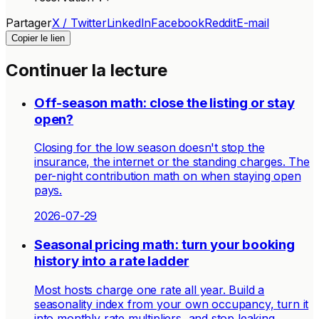
Partager
X / Twitter
LinkedIn
Facebook
Reddit
E-mail
Copier le lien
Continuer la lecture
Off-season math: close the listing or stay
open?
Closing for the low season doesn't stop the
insurance, the internet or the standing charges. The
per-night contribution math on when staying open
pays.
2026-07-29
Seasonal pricing math: turn your booking
history into a rate ladder
Most hosts charge one rate all year. Build a
seasonality index from your own occupancy, turn it
into monthly rate multipliers, and stop leaking