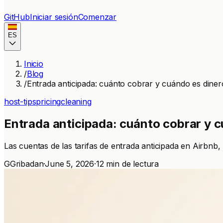
GitHub
Iniciar sesión
Comenzar
ES
Inicio
/
Blog
/
Entrada anticipada: cuánto cobrar y cuándo es dinero
host-tips
pricing
cleaning
Entrada anticipada: cuánto cobrar y c
Las cuentas de las tarifas de entrada anticipada en Airbnb
G
Gribadan
·
June 5, 2026
·
12 min de lectura