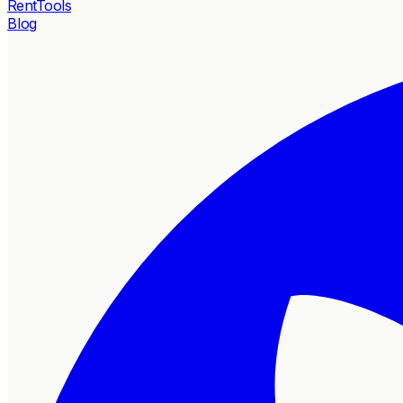
RentTools
Blog