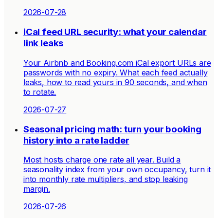
2026-07-28
iCal feed URL security: what your calendar
link leaks
Your Airbnb and Booking.com iCal export URLs are
passwords with no expiry. What each feed actually
leaks, how to read yours in 90 seconds, and when
to rotate.
2026-07-27
Seasonal pricing math: turn your booking
history into a rate ladder
Most hosts charge one rate all year. Build a
seasonality index from your own occupancy, turn it
into monthly rate multipliers, and stop leaking
margin.
2026-07-26