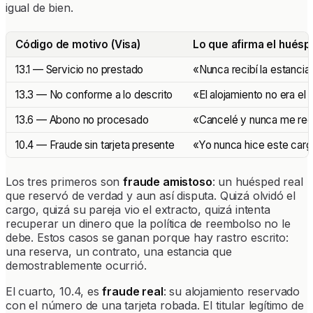
igual de bien.
Código de motivo (Visa)
Lo que afirma el hués
13.1 — Servicio no prestado
«Nunca recibí la estanci
13.3 — No conforme a lo descrito
«El alojamiento no era el 
13.6 — Abono no procesado
«Cancelé y nunca me re
10.4 — Fraude sin tarjeta presente
«Yo nunca hice este carg
Los tres primeros son
fraude amistoso
: un huésped real
que reservó de verdad y aun así disputa. Quizá olvidó el
cargo, quizá su pareja vio el extracto, quizá intenta
recuperar un dinero que la política de reembolso no le
debe. Estos casos se ganan porque hay rastro escrito:
una reserva, un contrato, una estancia que
demostrablemente ocurrió.
El cuarto, 10.4, es
fraude real
: su alojamiento reservado
con el número de una tarjeta robada. El titular legítimo de