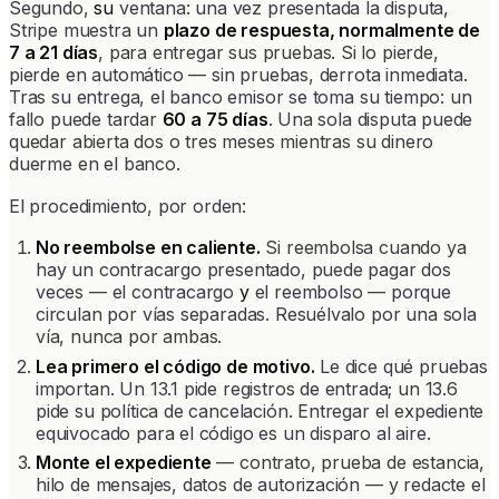
Segundo,
su
ventana: una vez presentada la disputa,
Stripe muestra un
plazo de respuesta, normalmente de
7 a 21 días
, para entregar sus pruebas. Si lo pierde,
pierde en automático — sin pruebas, derrota inmediata.
Tras su entrega, el banco emisor se toma su tiempo: un
fallo puede tardar
60 a 75 días
. Una sola disputa puede
quedar abierta dos o tres meses mientras su dinero
duerme en el banco.
El procedimiento, por orden:
No reembolse en caliente.
Si reembolsa cuando ya
hay un contracargo presentado, puede pagar dos
veces — el contracargo
y
el reembolso — porque
circulan por vías separadas. Resuélvalo por una sola
vía, nunca por ambas.
Lea primero el código de motivo.
Le dice qué pruebas
importan. Un 13.1 pide registros de entrada; un 13.6
pide su política de cancelación. Entregar el expediente
equivocado para el código es un disparo al aire.
Monte el expediente
— contrato, prueba de estancia,
hilo de mensajes, datos de autorización — y redacte el