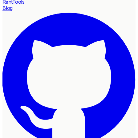
RentTools
Blog