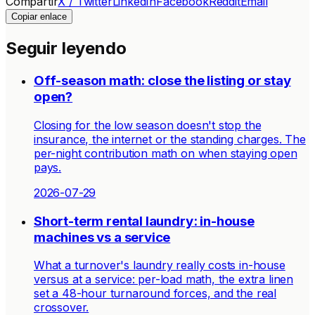
Compartir
X / Twitter
LinkedIn
Facebook
Reddit
Email
Copiar enlace
Seguir leyendo
Off-season math: close the listing or stay
open?
Closing for the low season doesn't stop the
insurance, the internet or the standing charges. The
per-night contribution math on when staying open
pays.
2026-07-29
Short-term rental laundry: in-house
machines vs a service
What a turnover's laundry really costs in-house
versus at a service: per-load math, the extra linen
set a 48-hour turnaround forces, and the real
crossover.