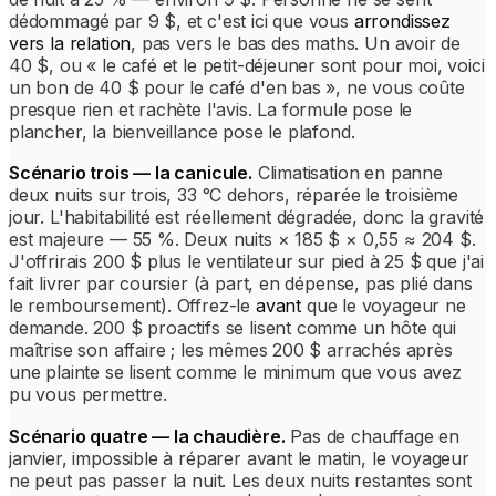
dédommagé par 9 $, et c'est ici que vous
arrondissez
vers la relation
, pas vers le bas des maths. Un avoir de
40 $, ou « le café et le petit-déjeuner sont pour moi, voici
un bon de 40 $ pour le café d'en bas », ne vous coûte
presque rien et rachète l'avis. La formule pose le
plancher, la bienveillance pose le plafond.
Scénario trois — la canicule.
Climatisation en panne
deux nuits sur trois, 33 °C dehors, réparée le troisième
jour. L'habitabilité est réellement dégradée, donc la gravité
est majeure — 55 %. Deux nuits × 185 $ × 0,55 ≈ 204 $.
J'offrirais 200 $ plus le ventilateur sur pied à 25 $ que j'ai
fait livrer par coursier (à part, en dépense, pas plié dans
le remboursement). Offrez-le
avant
que le voyageur ne
demande. 200 $ proactifs se lisent comme un hôte qui
maîtrise son affaire ; les mêmes 200 $ arrachés après
une plainte se lisent comme le minimum que vous avez
pu vous permettre.
Scénario quatre — la chaudière.
Pas de chauffage en
janvier, impossible à réparer avant le matin, le voyageur
ne peut pas passer la nuit. Les deux nuits restantes sont