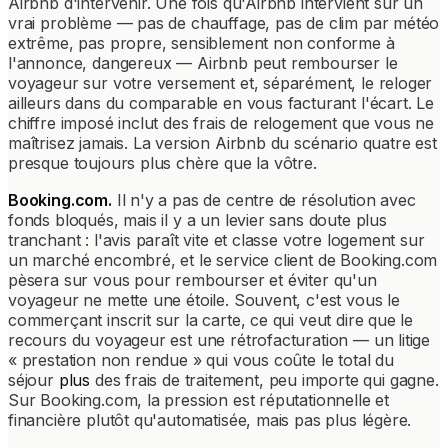
Airbnb d'intervenir. Une fois qu'Airbnb intervient sur un
vrai problème — pas de chauffage, pas de clim par météo
extrême, pas propre, sensiblement non conforme à
l'annonce, dangereux — Airbnb peut rembourser le
voyageur sur votre versement et, séparément, le reloger
ailleurs dans du comparable en vous facturant l'écart. Le
chiffre imposé inclut des frais de relogement que vous ne
maîtrisez jamais. La version Airbnb du scénario quatre est
presque toujours plus chère que la vôtre.
Booking.com.
Il n'y a pas de centre de résolution avec
fonds bloqués, mais il y a un levier sans doute plus
tranchant : l'avis paraît vite et classe votre logement sur
un marché encombré, et le service client de Booking.com
pèsera sur vous pour rembourser et éviter qu'un
voyageur ne mette une étoile. Souvent, c'est vous le
commerçant inscrit sur la carte, ce qui veut dire que le
recours du voyageur est une rétrofacturation — un litige
« prestation non rendue » qui vous coûte le total du
séjour
plus
des frais de traitement, peu importe qui gagne.
Sur Booking.com, la pression est réputationnelle et
financière plutôt qu'automatisée, mais pas plus légère.