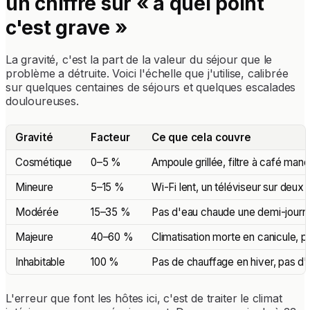
un chiffre sur « à quel point
c'est grave »
La gravité, c'est la part de la valeur du séjour que le
problème a détruite. Voici l'échelle que j'utilise, calibrée
sur quelques centaines de séjours et quelques escalades
douloureuses.
Gravité
Facteur
Ce que cela couvre
Cosmétique
0–5 %
Ampoule grillée, filtre à café man
Mineure
5–15 %
Wi-Fi lent, un téléviseur sur deux 
Modérée
15–35 %
Pas d'eau chaude une demi-journée
Majeure
40–60 %
Climatisation morte en canicule, pa
Inhabitable
100 %
Pas de chauffage en hiver, pas d'é
L'erreur que font les hôtes ici, c'est de traiter le climat